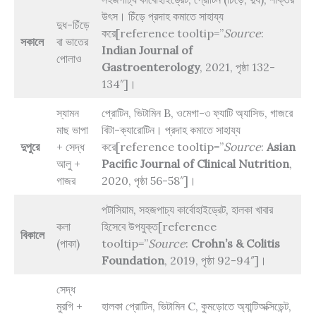
উৎস। চিঁড়ে প্রদাহ কমাতে সাহায্য
দুধ-চিঁড়ে
করে[reference tooltip=”
Source
:
সকালে
বা ভাতের
Indian Journal of
পোলাও
Gastroenterology
, 2021, পৃষ্ঠা 132-
134″]।
স্যামন
প্রোটিন, ভিটামিন B, ওমেগা-৩ ফ্যাটি অ্যাসিড, গাজরে
মাছ ভাপা
বিটা-ক্যারোটিন। প্রদাহ কমাতে সাহায্য
দুপুরে
+ সেদ্ধ
করে[reference tooltip=”
Source
:
Asian
আলু +
Pacific Journal of Clinical Nutrition
,
গাজর
2020, পৃষ্ঠা 56-58″]।
পটাসিয়াম, সহজপাচ্য কার্বোহাইড্রেট, হালকা খাবার
কলা
হিসেবে উপযুক্ত[reference
বিকালে
(পাকা)
tooltip=”
Source
:
Crohn’s & Colitis
Foundation
, 2019, পৃষ্ঠা 92-94″]।
সেদ্ধ
মুরগি +
হালকা প্রোটিন, ভিটামিন C, কুমড়োতে অ্যান্টিঅক্সিডেন্ট,