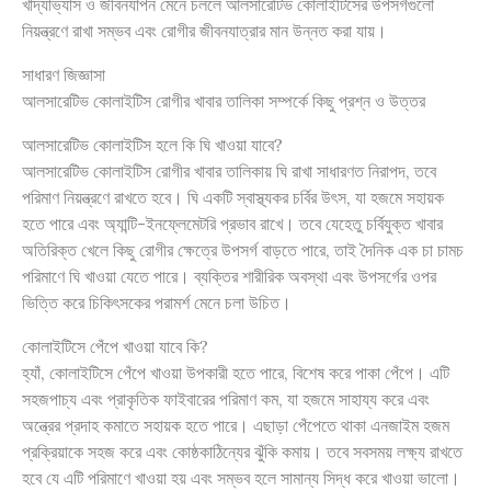
খাদ্যাভ্যাস ও জীবনযাপন মেনে চললে আলসারেটিভ কোলাইটিসের উপসর্গগুলো
নিয়ন্ত্রণে রাখা সম্ভব এবং রোগীর জীবনযাত্রার মান উন্নত করা যায়।
সাধারণ জিজ্ঞাসা
আলসারেটিভ কোলাইটিস রোগীর খাবার তালিকা সম্পর্কে কিছু প্রশ্ন ও উত্তর
আলসারেটিভ কোলাইটিস হলে কি ঘি খাওয়া যাবে?
আলসারেটিভ কোলাইটিস রোগীর খাবার তালিকায় ঘি রাখা সাধারণত নিরাপদ, তবে
পরিমাণ নিয়ন্ত্রণে রাখতে হবে। ঘি একটি স্বাস্থ্যকর চর্বির উৎস, যা হজমে সহায়ক
হতে পারে এবং অ্যান্টি-ইনফ্লেমেটরি প্রভাব রাখে। তবে যেহেতু চর্বিযুক্ত খাবার
অতিরিক্ত খেলে কিছু রোগীর ক্ষেত্রে উপসর্গ বাড়তে পারে, তাই দৈনিক এক চা চামচ
পরিমাণে ঘি খাওয়া যেতে পারে। ব্যক্তির শারীরিক অবস্থা এবং উপসর্গের ওপর
ভিত্তি করে চিকিৎসকের পরামর্শ মেনে চলা উচিত।
কোলাইটিসে পেঁপে খাওয়া যাবে কি?
হ্যাঁ, কোলাইটিসে পেঁপে খাওয়া উপকারী হতে পারে, বিশেষ করে পাকা পেঁপে। এটি
সহজপাচ্য এবং প্রাকৃতিক ফাইবারের পরিমাণ কম, যা হজমে সাহায্য করে এবং
অন্ত্রের প্রদাহ কমাতে সহায়ক হতে পারে। এছাড়া পেঁপেতে থাকা এনজাইম হজম
প্রক্রিয়াকে সহজ করে এবং কোষ্ঠকাঠিন্যের ঝুঁকি কমায়। তবে সবসময় লক্ষ্য রাখতে
হবে যে এটি পরিমাণে খাওয়া হয় এবং সম্ভব হলে সামান্য সিদ্ধ করে খাওয়া ভালো।