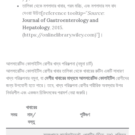
তালিকা থেকে মশলাদার খাবার, গরম মরিচ, এবং মশলাদার সস বাদ
দেওয়া উচিত[reference tooltip=”
Source
:
Journal of Gastroenterology and
Hepatology
, 2015.
(https://onlinelibrary.wiley.com)”]।
আলসারেটিভ কোলাইটিস রোগীর খাদ্য পরিকল্পনা (নমুনা চার্ট)
আলসারেটিভ কোলাইটিস রোগীর খাবার তালিকা থেকে খাবারের রুটিন একটি সাধারণ
খাদ্য পরিকল্পনার নমুনা, যা
দেশীয় খাবারের মাধ্যমে আলসারেটিভ কোলাইটিস
রোগীদের
জন্য উপযোগী হতে পারে। তবে, খাদ্য পরিকল্পনা রোগীর শারীরিক অবস্থার উপর
নির্ভরশীল এবং একজন চিকিৎসকের পরামর্শ নেয়া জরুরি।
খাবারের
সময়
নাম/
পুষ্টিগুণ
বস্তু
সহজপাচ্য কার্বোহাইড্রেট, প্রোটিন (চিঁড়ে, দুধ), শক্তির