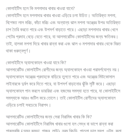
কোলাইটিস হলে কি মশলাদার খাবার খাওয়া যাবে?
কোলাইটিস হলে মশলাদার খাবার খাওয়া এড়িয়ে চলা উচিত। অতিরিক্ত মশলা,
বিশেষত লাল মরিচ, কাঁচা মরিচ এবং অন্যান্য ঝাল মশলা অন্ত্রের উপর অতিরিক্ত
চাপ তৈরি করতে পারে এবং উপসর্গ বাড়াতে পারে। এছাড়া মশলাদার খাবার খেলে
পেটের প্রদাহ বেড়ে যেতে পারে, যা আলসারেটিভ কোলাইটিসের জন্য ক্ষতিকর।
তাই, হালকা মশলা দিয়ে খাবার রান্না করা এবং ঝাল ও মশলাদার খাবার থেকে বিরত
থাকা গুরুত্বপূর্ণ।
কোলাইটিসে অ্যালকোহল খাওয়া যাবে কি?
আলসারেটিভ কোলাইটিস রোগীদের জন্য অ্যালকোহল খাওয়া পরামর্শযোগ্য নয়।
অ্যালকোহল অন্ত্রের প্রদাহকে বাড়িয়ে তুলতে পারে এবং অন্ত্রের মিউকোসাল
লাইনারকে দুর্বল করে দিতে পারে, যা উপসর্গ বাড়ানোর ঝুঁকি সৃষ্টি করে। এছাড়া
অ্যালকোহল পান করলে ডায়রিয়া এবং হজমের সমস্যা হতে পারে, যা কোলাইটিসে
সমস্যাকে আরও জটিল করে তোলে। তাই কোলাইটিস রোগীদের অ্যালকোহল
এড়িয়ে চলাই সবচেয়ে নিরাপদ।
আলসারেটিভ কোলাইটিসের জন্য সেরা নিরামিষ খাবার কি কি?
আলসারেটিভ কোলাইটিসে নিরামিষ খাবার গুলো হল সেদ্ধ বা ভাপে রান্না করা
শাকসবজি (যেমন কুমড়া, গাজর, লাউ), নরম খিচুড়ি, পাতলা ডাল স্যুপ, ওটস, কলা,