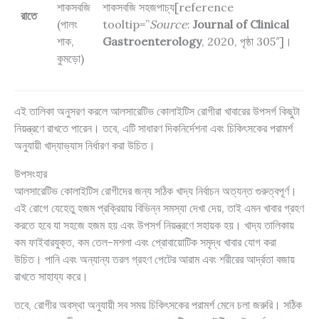
শাকসবজি
শাকসবজি সহজপাচ্য[reference
রাতে
(পালং
tooltip=”
Source
:
Journal of Clinical
শাক,
Gastroenterology
, 2020, পৃষ্ঠা 305″]।
কুমড়ো)
এই তালিকা অনুসরণ করলে আলসারেটিভ কোলাইটিস রোগীরা খাবারের উপসর্গ কিছুটা
নিয়ন্ত্রণে রাখতে পারেন। তবে, এটি সাধারণ দিকনির্দেশনা এবং চিকিৎসকের পরামর্শ
অনুযায়ী খাদ্যাভ্যাস নির্ধারণ করা উচিত।
উপসংহার
আলসারেটিভ কোলাইটিস রোগীদের জন্য সঠিক খাদ্য নির্বাচন অত্যন্ত গুরুত্বপূর্ণ।
এই রোগে যেহেতু হজম প্রক্রিয়ায় বিভিন্ন সমস্যা দেখা দেয়, তাই এমন খাবার গ্রহণ
করতে হবে যা সহজে হজম হয় এবং উপসর্গ নিয়ন্ত্রণে সহায়ক হয়। খাদ্য তালিকায়
কম ফাইবারযুক্ত, কম তেল-মশলা এবং প্রোবায়োটিক সমৃদ্ধ খাবার যোগ করা
উচিত। পানি এবং অন্যান্য তরল গ্রহণ পেটের আরাম এবং শরীরের আর্দ্রতা বজায়
রাখতে সাহায্য করে।
তবে, রোগীর অবস্থা অনুযায়ী সব সময় চিকিৎসকের পরামর্শ মেনে চলা জরুরি। সঠিক