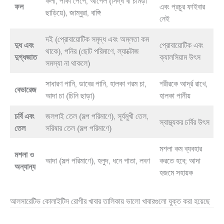
কলা, পাকা পেঁপে, আপেল (সিদ্ধ বা চামড়া
ফল
এবং প্রচুর ফাইবার
ছাড়িয়ে), জাম্বুরা, বাঙ্গি
নেই
দই (প্রোবায়োটিক সমৃদ্ধ এবং অম্লতা কম
দুধ এবং
প্রোবায়োটিক এবং
থাকে), পনির (ছোট পরিমাণে, ল্যাক্টোজ
দুগ্ধজাত
ক্যালসিয়াম উৎস
সমস্যা না থাকলে)
সাধারণ পানি, ডাবের পানি, হালকা গরম চা,
শরীরকে আর্দ্র রাখে,
বেভারেজ
আদা চা (চিনি ছাড়া)
হালকা পানীয়
চর্বি এবং
জলপাই তেল (সল্প পরিমাণে), সূর্যমুখী তেল,
স্বাস্থ্যকর চর্বির উৎস
তেল
সরিষার তেল (সল্প পরিমাণে)
মশলা কম ব্যবহার
মশলা ও
আদা (সল্প পরিমাণে), হলুদ, ধনে পাতা, লবণ
করতে হবে; আদা
অন্যান্য
হজমে সহায়ক
আলসারেটিভ কোলাইটিস রোগীর খাবার তালিকায় ভালো খাবারগুলো যুক্ত করা হয়েছে