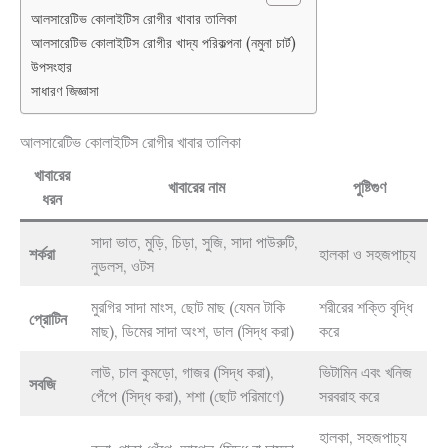
আলসারেটিভ কোলাইটিস রোগীর খাবার তালিকা
আলসারেটিভ কোলাইটিস রোগীর খাদ্য পরিকল্পনা (নমুনা চার্ট)
উপসংহার
সাধারণ জিজ্ঞাসা
আলসারেটিভ কোলাইটিস রোগীর খাবার তালিকা
খাবারের
খাবারের নাম
পুষ্টিগুণ
ধরন
সাদা ভাত, মুড়ি, চিড়া, সুজি, সাদা পাউরুটি,
শর্করা
হালকা ও সহজপাচ্য
নুডলস, ওটস
মুরগির সাদা মাংস, ছোট মাছ (যেমন টাকি
শরীরের শক্তি বৃদ্ধি
প্রোটিন
মাছ), ডিমের সাদা অংশ, ডাল (সিদ্ধ করা)
করে
লাউ, চাল কুমড়ো, গাজর (সিদ্ধ করা),
ভিটামিন এবং খনিজ
সবজি
পেঁপে (সিদ্ধ করা), শশা (ছোট পরিমাণে)
সরবরাহ করে
হালকা, সহজপাচ্য