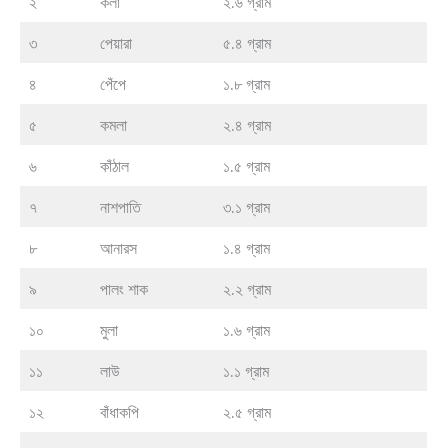
২
কলা
২.৬ গ্রাম
৩
পেয়ারা
৫.৪ গ্রাম
৪
পেঁপে
১.৮ গ্রাম
৫
কমলা
২.৪ গ্রাম
৬
কাঁঠাল
১.৫ গ্রাম
৭
নাশপাতি
৩.১ গ্রাম
৮
আনারস
১.৪ গ্রাম
৯
পালং শাক
২.২ গ্রাম
১০
মুলা
১.৬ গ্রাম
১১
লাউ
১.১ গ্রাম
১২
বাঁধাকপি
২.৫ গ্রাম