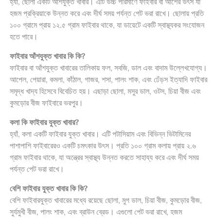
হ্যাঁ, ছোলা একটি আঁশযুক্ত খাবার। এটি উচ্চ পরিমাণে ফাইবার বা আঁশের উৎস যা
হজম প্রক্রিয়াকে উন্নত করে এবং দীর্ঘ সময় পর্যন্ত পেট ভরা রাখে। ছোলায় প্রতি
১০০ গ্রামে প্রায় ১২.৫ গ্রাম ফাইবার থাকে, যা ডায়েটে একটি স্বাস্থ্যকর সংযোজন
হতে পারে।
ফাইবার আঁশযুক্ত খাবার কি কি?
ফাইবার বা আঁশযুক্ত খাবারের তালিকায় ফল, সবজি, ডাল এবং বাদাম উল্লেখযোগ্য।
আপেল, পেয়ারা, কমলা, কাঁঠাল, গাজর, শসা, পালং শাক, এবং ঢেঁড়স ইত্যাদি ফাইবার
সমৃদ্ধ খাদ্য হিসেবে বিবেচিত হয়। এছাড়া ছোলা, মসুর ডাল, ওটস, চিয়া বীজ এবং
কুমড়োর বীজ ফাইবারে ভরপুর।
কলা কি ফাইবার যুক্ত খাবার?
হ্যাঁ, কলা একটি ফাইবার যুক্ত খাবার। এটি পটাসিয়াম এবং বিভিন্ন ভিটামিনের
পাশাপাশি ফাইবারেরও একটি চমৎকার উৎস। প্রতি ১০০ গ্রাম কলায় প্রায় ২.৬
গ্রাম ফাইবার থাকে, যা অন্ত্রের স্বাস্থ্য উন্নত করতে সাহায্য করে এবং দীর্ঘ সময়
পর্যন্ত পেট ভরা রাখে।
বেশি ফাইবার যুক্ত খাবার কি কি?
বেশি ফাইবারযুক্ত খাবারের মধ্যে রয়েছে ছোলা, মুগ ডাল, চিয়া বীজ, কুমড়োর বীজ,
সুর্যমুখী বীজ, পালং শাক, এবং ব্রাউন ব্রেড। এগুলো পেট ভরা রাখে, হজম