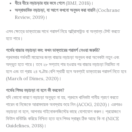
ধীরে ধীরে নড়াচড়ার হার কমে গেলে
(
BMJ, 2018
)।
অস্বাভাবিক নড়াচড়া, যা আগে কখনো অনুভব করা যায়নি
(Cochrane
Review, 2019)।
এসব ক্ষেত্রে ডাক্তারের সাথে পরামর্শ নিয়ে আল্ট্রাসাউন্ড বা অন্যান্য টেস্ট করতে
হতে পারে।
গর্ভের বাচ্চার নড়াচড়া কম: কখন ডাক্তারের পরামর্শ নেওয়া জরুরি?
প্রথমবার গর্ভবতী মায়েদের জন্য বাচ্চার নড়াচড়া অনুভব করা অনেকটা নতুন এবং
অদ্ভুত হতে পারে। তবে ২৮ সপ্তাহ পার হওয়ার পর বাচ্চার নড়াচড়া নিয়মিত না
হলে এবং তা প্রায় ২৪ ঘণ্টার বেশি স্থায়ী হলে অবশ্যই ডাক্তারের পরামর্শ নিতে হবে
(March of Dimes, 2020)।
গর্ভের শিশুর নড়াচড়া না হলে কী করবেন?
যদি কোনো কারণে নড়াচড়া অনুভূত না হয়, প্রথমে খানিকটা পানীয় গ্রহণ করতে
পারেন বা নিজেকে আরামদায়ক অবস্থায় শুয়ে নিন (ACOG, 2020)। এরপরও
নড়াচড়া না হলে, আপনার গাইনোকলজিস্টের কাছে যোগাযোগ করুন। প্রয়োজনে
ফিটাল মনিটরিং করিয়ে নিশ্চিত হতে হবে শিশুর স্বাস্থ্য ঠিক আছে কি না (NICE
Guidelines, 2018)।