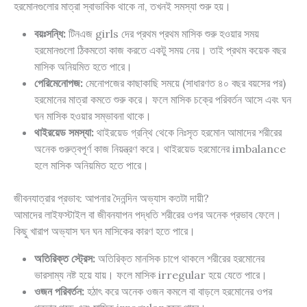
হরমোনগুলোর মাত্রা স্বাভাবিক থাকে না, তখনই সমস্যা শুরু হয়।
বয়ঃসন্ধি:
টিনএজ girls দের প্রথম প্রথম মাসিক শুরু হওয়ার সময়
হরমোনগুলো ঠিকমতো কাজ করতে একটু সময় নেয়। তাই প্রথম কয়েক বছর
মাসিক অনিয়মিত হতে পারে।
পেরিমেনোপজ:
মেনোপজের কাছাকাছি সময়ে (সাধারণত ৪০ বছর বয়সের পর)
হরমোনের মাত্রা কমতে শুরু করে। ফলে মাসিক চক্রে পরিবর্তন আসে এবং ঘন
ঘন মাসিক হওয়ার সম্ভাবনা থাকে।
থাইরয়েড সমস্যা:
থাইরয়েড গ্রন্থি থেকে নিঃসৃত হরমোন আমাদের শরীরের
অনেক গুরুত্বপূর্ণ কাজ নিয়ন্ত্রণ করে। থাইরয়েড হরমোনের imbalance
হলে মাসিক অনিয়মিত হতে পারে।
জীবনযাত্রার প্রভাব: আপনার দৈনন্দিন অভ্যাস কতটা দায়ী?
আমাদের লাইফস্টাইল বা জীবনযাপন পদ্ধতি শরীরের ওপর অনেক প্রভাব ফেলে।
কিছু খারাপ অভ্যাস ঘন ঘন মাসিকের কারণ হতে পারে।
অতিরিক্ত স্ট্রেস:
অতিরিক্ত মানসিক চাপে থাকলে শরীরের হরমোনের
ভারসাম্য নষ্ট হয়ে যায়। ফলে মাসিক irregular হয়ে যেতে পারে।
ওজন পরিবর্তন:
হঠাৎ করে অনেক ওজন কমলে বা বাড়লে হরমোনের ওপর