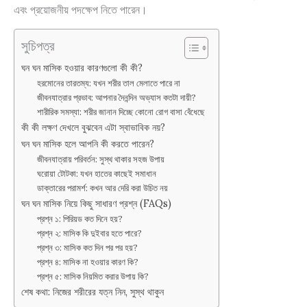
এবং প্রয়োজনীয় পদক্ষেপ নিতে পারেন।
সুচিপত্র
ঘন ঘন মাসিক হওয়ার কারণগুলো কী কী?
হরমোনের তারতম্য: যখন শরীর তাল মেলাতে পারে না
জীবনযাত্রার প্রভাব: আপনার দৈনন্দিন অভ্যাস কতটা দায়ী?
শারীরিক সমস্যা: শরীর জানান দিচ্ছে কোনো রোগ বাসা বেঁধেছে
কী কী লক্ষণ দেখলে বুঝবেন এটা স্বাভাবিক নয়?
ঘন ঘন মাসিক হলে আপনি কী করতে পারেন?
জীবনযাত্রায় পরিবর্তন: সুস্থ থাকার সহজ উপায়
ঘরোয়া টোটকা: যখন হাতের কাছেই সমাধান
ডাক্তারের পরামর্শ: কখন আর দেরি করা উচিত নয়
ঘন ঘন মাসিক নিয়ে কিছু সাধারণ প্রশ্ন (FAQs)
প্রশ্ন ১: পিরিয়ড কত দিনে হয়?
প্রশ্ন ২: মাসিক কি দুইবার হতে পারে?
প্রশ্ন ৩: মাসিক কত দিন পর পর হয়?
প্রশ্ন ৪: মাসিক না হওয়ার কারণ কি?
প্রশ্ন ৫: মাসিক নিয়মিত করার উপায় কি?
শেষ কথা: নিজের শরীরের যত্ন নিন, সুস্থ থাকুন