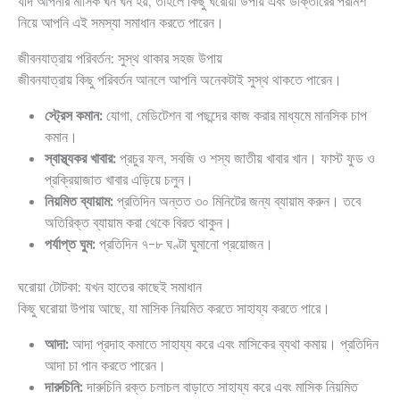
যদি আপনার মাসিক ঘন ঘন হয়, তাহলে কিছু ঘরোয়া উপায় এবং ডাক্তারের পরামর্শ
নিয়ে আপনি এই সমস্যা সমাধান করতে পারেন।
জীবনযাত্রায় পরিবর্তন: সুস্থ থাকার সহজ উপায়
জীবনযাত্রায় কিছু পরিবর্তন আনলে আপনি অনেকটাই সুস্থ থাকতে পারেন।
স্ট্রেস কমান:
যোগা, মেডিটেশন বা পছন্দের কাজ করার মাধ্যমে মানসিক চাপ
কমান।
স্বাস্থ্যকর খাবার:
প্রচুর ফল, সবজি ও শস্য জাতীয় খাবার খান। ফাস্ট ফুড ও
প্রক্রিয়াজাত খাবার এড়িয়ে চলুন।
নিয়মিত ব্যায়াম:
প্রতিদিন অন্তত ৩০ মিনিটের জন্য ব্যায়াম করুন। তবে
অতিরিক্ত ব্যায়াম করা থেকে বিরত থাকুন।
পর্যাপ্ত ঘুম:
প্রতিদিন ৭-৮ ঘণ্টা ঘুমানো প্রয়োজন।
ঘরোয়া টোটকা: যখন হাতের কাছেই সমাধান
কিছু ঘরোয়া উপায় আছে, যা মাসিক নিয়মিত করতে সাহায্য করতে পারে।
আদা:
আদা প্রদাহ কমাতে সাহায্য করে এবং মাসিকের ব্যথা কমায়। প্রতিদিন
আদা চা পান করতে পারেন।
দারুচিনি:
দারুচিনি রক্ত চলাচল বাড়াতে সাহায্য করে এবং মাসিক নিয়মিত