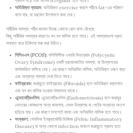
প্রভাব পড়ে এবং মাসিক irregular হতে পারে।
অতিরিক্ত ব্যায়াম:
অতিরিক্ত exercise করলে শরীরে fat-এর পরিমাণ
কমে যায়, যা হরমোন উৎপাদনে বাধা দেয়।
শারীরিক সমস্যা: শরীর জানান দিচ্ছে কোনো রোগ বাসা বেঁধেছে
কিছু শারীরিক সমস্যার কারণেও ঘন ঘন মাসিক হতে পারে। এই সমস্যাগুলো দ্রুত
শনাক্ত করে চিকিৎসা শুরু করা উচিত।
পিসিওএস (PCOS):
পলিসিস্টিক ওভারি সিনড্রোম (Polycystic
Ovary Syndrome) একটি হরমোনজনিত সমস্যা, যা ডিম্বাশয়ের
কার্যকারিতা কমিয়ে দেয়। এর কারণে অনিয়মিত মাসিক, অতিরিক্ত ওজন বাড়া
এবং অন্যান্য সমস্যা দেখা দিতে পারে।
ফাইব্রয়েড:
জরায়ুতে ফাইব্রয়েড (Fibroids) হলে অতিরিক্ত রক্তপাত
এবং ঘন ঘন মাসিক হওয়ার সম্ভাবনা থাকে।
এন্ডোমেট্রিওসিস:
এন্ডোমেট্রিওসিস (Endometriosis) হলে জরায়ুর
ভেতরের কোষগুলো অন্য জায়গায়, যেমন ডিম্বাশয় বা পেটের অন্যান্য অংশে
ছড়িয়ে যায়। এর কারণে তলপেটে ব্যথা এবং অনিয়মিত মাসিক হতে পারে।
সংক্রমণ:
পেলভিক ইনফ্ল্যামেটরি ডিজিজ (Pelvic Inflammatory
Disease) বা অন্য কোনো infection থাকলে জরায়ুতে প্রদাহ হতে