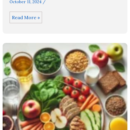
October 11, 2024
/
মেয়েদের
Read More »
দ্রুত
ওজন
কমানোর
উপায়:
মাসে
৫
কেজি
কমবে