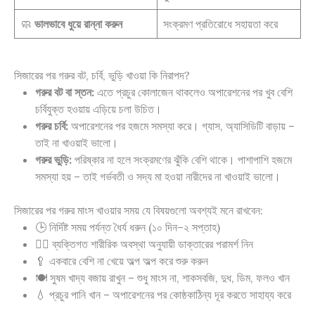
🧼
ভালভাবে ধুয়ে রান্না করুন
সংক্রমণ প্রতিরোধে সহায়তা করে
সিজারের পর গরুর বট, চর্বি, ভুড়ি খাওয়া কি নিরাপদ?
গরুর বট বা স্তন:
এতে প্রচুর কোলাজেন থাকলেও অপারেশনের পর খুব বেশি
চর্বিযুক্ত হওয়ায় এড়িয়ে চলা উচিত।
গরুর চর্বি:
অপারেশনের পর হজমে সমস্যা করে। গ্যাস, অ্যাসিডিটি বাড়ায় –
তাই না খাওয়াই ভালো।
গরুর ভুড়ি:
পরিষ্কার না হলে সংক্রমণের ঝুঁকি বেশি থাকে। পাশাপাশি হজমে
সমস্যা হয় – তাই গর্ভবতী ও সদ্য মা হওয়া নারীদের না খাওয়াই ভালো।
সিজারের পর গরুর মাংস খাওয়ার সময় যে বিষয়গুলো অবশ্যই মনে রাখবেন:
🕒 নির্দিষ্ট সময় পর্যন্ত ধৈর্য ধরুন (১০ দিন–২ সপ্তাহ)
👩‍⚕️ ব্যক্তিগত শারীরিক অবস্থা অনুযায়ী ডাক্তারের পরামর্শ নিন
🥄 একবারে বেশি না খেয়ে অল্প অল্প করে শুরু করুন
🍽️ সুষম খাদ্য বজায় রাখুন – শুধু মাংস না, শাকসবজি, দুধ, ডিম, ফলও খান
💧 প্রচুর পানি খান – অপারেশনের পর কোষ্ঠকাঠিন্য দূর করতে সাহায্য করে