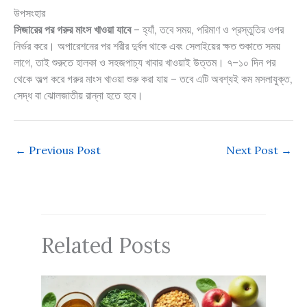
উপসংহার
সিজারের পর গরুর মাংস খাওয়া যাবে
– হ্যাঁ, তবে সময়, পরিমাণ ও প্রস্তুতির ওপর
নির্ভর করে। অপারেশনের পর শরীর দুর্বল থাকে এবং সেলাইয়ের ক্ষত শুকাতে সময়
লাগে, তাই শুরুতে হালকা ও সহজপাচ্য খাবার খাওয়াই উত্তম। ৭–১০ দিন পর
থেকে অল্প করে গরুর মাংস খাওয়া শুরু করা যায় – তবে এটি অবশ্যই কম মসলাযুক্ত,
সেদ্ধ বা ঝোলজাতীয় রান্না হতে হবে।
←
Previous Post
Next Post
→
Related Posts