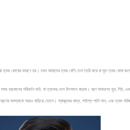
রা ত্বক কোষের কারণে হয়। যখন আমাদের ত্বক বেশি তেল তৈরি করে বা মৃত ত্বক কোষ জমে যায
ময় হরমোনের পরিবর্তন ঘটে, যা ত্বকের তেল উৎপাদন বাড়ায়। ব্রণ সাধারণত মুখ, পিঠ, এব
 ব্রণের সমস্যাকে আরও বাড়িয়ে তোলে। স্বাস্থ্যকর খাদ্য, পর্যাপ্ত পানি পান, এবং ত্বক পর