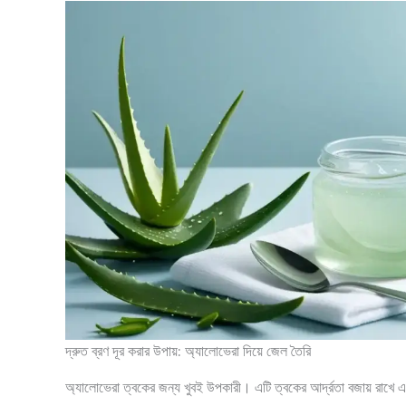
দ্রুত ব্রণ দূর করার উপায়: অ্যালোভেরা দিয়ে জেল তৈরি
অ্যালোভেরা ত্বকের জন্য খুবই উপকারী। এটি ত্বকের আর্দ্রতা বজায় রাখে এব