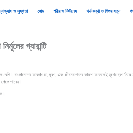
দ্যাভ্যাস ও সুস্থতা
হোম
শরীর ও ফিটনেস
গর্ভাবস্থা ও শিশুর যত্ন
গর
র্মূলের গ্যারান্টি
বেশি। বাংলাদেশের আবহাওয়া, দূষণ, এবং জীবনযাপনের কারণে অনেকেই মুখের ব্রণ নিয়ে সমস্
্বক পেতে পারেন।
যাক।