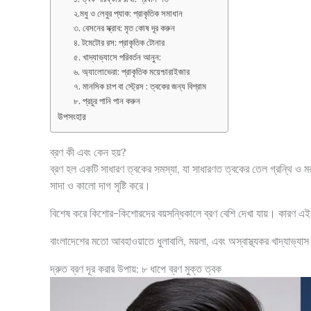
২.মধু ও লেবুর প্যাক: প্রাকৃতিক সমাধান
৩. বেসনের স্ক্রাব: মৃত কোষ দূর করুন
৪. টমেটোর রস: প্রাকৃতিক টোনার
৫. খাদ্যাভ্যাসে পরিবর্তন আনুন:
৬. অ্যালোভেরা: প্রাকৃতিক ময়েশ্চারাইজার
৭. মানসিক চাপ বা স্ট্রেস : ত্বকের জন্য বিশ্রাম
৮. প্রচুর পানি পান করুন
উপসংহার
ব্রণ কী এবং কেন হয়?
ব্রণ হল একটি সাধারণ ত্বকের সমস্যা, যা সাধারণত ত্বকের তেল গ্রন্থি ও ম
সাদা ও কালো দাগ সৃষ্টি করে।
বিশেষ করে কিশোর-কিশোরদের বয়সন্ধিকালে ব্রণ বেশি দেখা যায়। কারণ এই স
বাংলাদেশের মতো আবহাওয়াতে ধুলাবালি, ময়লা, এবং অস্বাস্থ্যকর খাদ্যাভ্যাস
দ্রুত ব্রণ দূর করার উপায়: ৮ ধাপে ব্রণ মুক্ত ত্বক