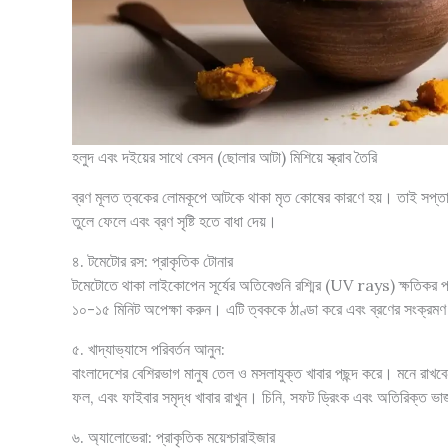
হলুদ এবং দইয়ের সাথে বেসন (ছোলার আটা) মিশিয়ে স্ক্রাব তৈরি
ব্রণ মূলত ত্বকের লোমকূপে আটকে থাকা মৃত কোষের কারণে হয়। তাই সপ্তাহে
তুলে ফেলে এবং ব্রণ সৃষ্টি হতে বাধা দেয়।
৪. টমেটোর রস: প্রাকৃতিক টোনার
টমেটোতে থাকা লাইকোপেন সূর্যের অতিবেগুনি রশ্মির (UV rays) ক্ষতিকর প্রভ
১০-১৫ মিনিট অপেক্ষা করুন। এটি ত্বককে ঠাণ্ডা করে এবং ব্রণের সংক্রম
৫. খাদ্যাভ্যাসে পরিবর্তন আনুন:
বাংলাদেশের বেশিরভাগ মানুষ তেল ও মসলাযুক্ত খাবার পছন্দ করে। মনে রাখবেন
ফল, এবং ফাইবার সমৃদ্ধ খাবার রাখুন। চিনি, সফট ড্রিংক এবং অতিরিক্ত ভাজ
৬. অ্যালোভেরা: প্রাকৃতিক ময়েশ্চারাইজার